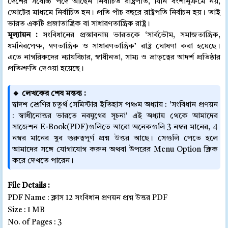
দেশের সর্বোচ্চ পদে আছেন নির্বাচিত রাষ্ট্রপতি, যিনি বংশানুক্রমে নয়,
ভোটের মাধ্যমে নির্বাচিত হন। প্রতি পাঁচ বছরে রাষ্ট্রপতি নির্বাচন হয়। তাই
ভারত একটি প্রজাতান্ত্রিক বা সাধারণতান্ত্রিক রাষ্ট্র।
মূল্যায়ন :
সংবিধানের প্রস্তাবনায় ভারতকে ‘সার্বভৌম, সমাজতান্ত্রিক,
ধর্মনিরপেক্ষ, গণতান্ত্রিক ও সাধারণতান্ত্রিক’ রাষ্ট্র ঘোষণা করা হয়েছে।
এতে নাগরিকদের ন্যায়বিচার, স্বাধীনতা, সাম্য ও ভ্রাতৃত্বের আদর্শ প্রতিষ্ঠার
প্রতিশ্রুতি দেওয়া হয়েছে।
🔹 লেখকের শেষ মন্তব্য :
দ্বাদশ শ্রেণির চতুর্থ সেমিস্টার ইতিহাস পঞ্চম অধ্যায় : 'সংবিধান প্রণয়ন
: স্বাধীনোত্তর ভারতে নবযুগের সূচনা' এই অধ্যায় থেকে আমাদের
সাজেশন E-Book(PDF)গুলিতে আরো অনেকগুলি 3 নম্বর মানের, 4
নম্বর মানের খুব গুরুত্বপূর্ণ প্রশ্ন উত্তর আছে। সেগুলি পেতে হলে
আমাদের সঙ্গে যোগাযোগ করুন অথবা উপরের Menu Option ক্লিক
করে দেখতে পারেন।
File Details :
PDF Name : ক্লাস 12 সংবিধান প্রণয়ন প্রশ্ন উত্তর PDF
Size : 1 MB
No. of Pages : 3