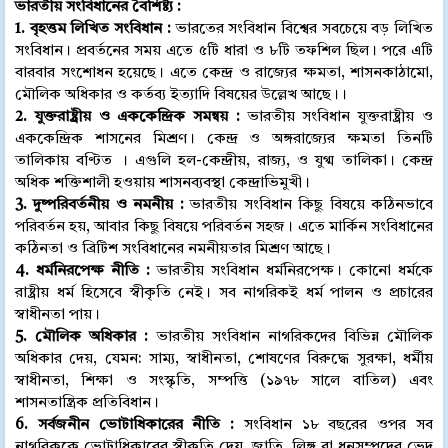
ভারতীয় সংবিধানের বৈশিষ্ট্য :
1. বৃহত্তম লিখিত সংবিধান :
ভারতের সংবিধান বিশ্বের সবচেয়ে বড় লিখিত
সংবিধান। প্রবর্তনের সময় এতে ৫টি ধারা ও ৮টি তফশিল ছিল। পরে এটি
বারবার সংশোধন হয়েছে। এতে কেন্দ্র ও রাজ্যের ক্ষমতা, শাসনকাঠামো,
মৌলিক অধিকার ও কর্তব্য ইত্যাদি বিষয়ের উল্লেখ আছে।।
2. যুক্তরাষ্ট্রীয় ও এককেন্দ্রিক সমন্বয় :
ভারতীয় সংবিধান যুক্তরাষ্ট্রীয় ও
এককেন্দ্রিক শাসনের মিশ্রণ। কেন্দ্র ও অঙ্গরাজ্যের ক্ষমতা তিনটি
তালিকায় বণ্টিত । এগুলি হল-কেন্দ্রীয়, রাজ্য, ও যুগ্ম তালিকা। কেন্দ্র
অধিক শক্তিশালী হওয়ায় শাসনব্যবস্থা কেন্দ্রাভিমুখী।
3. দুষ্পরিবর্তনীয় ও নমনীয় :
ভারতীয় সংবিধান কিছু বিষয়ে কঠিনভাবে
পরিবর্তন হয়, আবার কিছু বিষয়ে পরিবর্তন সহজ। এতে মার্কিন সংবিধানের
কঠিনতা ও ব্রিটিশ সংবিধানের নমনীয়তার মিশ্রণ আছে।
4. ধর্মনিরপেক্ষ নীতি :
ভারতীয় সংবিধান ধর্মনিরপেক্ষ। কোনো ধর্মকে
রাষ্ট্রীয় ধর্ম হিসেবে স্বীকৃতি নেই। সব নাগরিকই ধর্ম পালন ও প্রচারের
স্বাধীনতা পায়।
5. মৌলিক অধিকার :
ভারতীয় সংবিধান নাগরিকদের বিভিন্ন মৌলিক
অধিকার দেয়, যেমন: সাম্য, স্বাধীনতা, শোষণের বিরুদ্ধে সুরক্ষা, ধর্মীয়
স্বাধীনতা, শিক্ষা ও সংস্কৃতি, সম্পত্তি (১৯৭৮ সালে বাতিল) এবং
শাসনতান্ত্রিক প্রতিবিধান।
6. সর্বজনীন ভোটাধিকারের নীতি :
সংবিধান ১৮ বছরের ওপর সব
নাগরিককে ভোটাধিকারের স্বীকৃতি দেয়, জাতি, লিঙ্গ বা ধনসম্পদের ভেদ