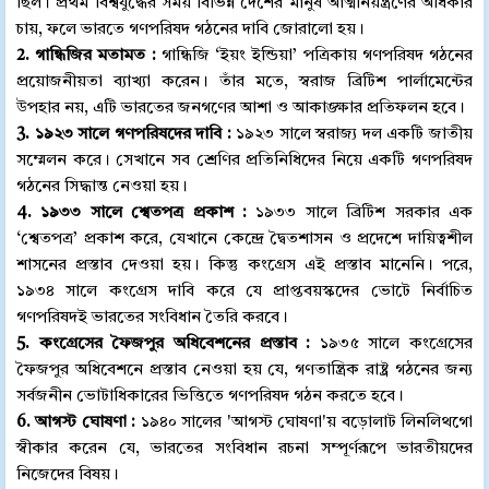
ছিল। প্রথম বিশ্বযুদ্ধের সময় বিভিন্ন দেশের মানুষ আত্মনিয়ন্ত্রণের অধিকার
চায়, ফলে ভারতে গণপরিষদ গঠনের দাবি জোরালো হয়।
2. গান্ধিজির মতামত :
গান্ধিজি ‘ইয়ং ইন্ডিয়া’ পত্রিকায় গণপরিষদ গঠনের
প্রয়োজনীয়তা ব্যাখ্যা করেন। তাঁর মতে, স্বরাজ ব্রিটিশ পার্লামেন্টের
উপহার নয়, এটি ভারতের জনগণের আশা ও আকাঙ্ক্ষার প্রতিফলন হবে।
3. ১৯২৩ সালে গণপরিষদের দাবি :
১৯২৩ সালে স্বরাজ্য দল একটি জাতীয়
সম্মেলন করে। সেখানে সব শ্রেণির প্রতিনিধিদের নিয়ে একটি গণপরিষদ
গঠনের সিদ্ধান্ত নেওয়া হয়।
4. ১৯৩৩ সালে শ্বেতপত্র প্রকাশ :
১৯৩৩ সালে ব্রিটিশ সরকার এক
‘শ্বেতপত্র’ প্রকাশ করে, যেখানে কেন্দ্রে দ্বৈতশাসন ও প্রদেশে দায়িত্বশীল
শাসনের প্রস্তাব দেওয়া হয়। কিন্তু কংগ্রেস এই প্রস্তাব মানেনি। পরে,
১৯৩৪ সালে কংগ্রেস দাবি করে যে প্রাপ্তবয়স্কদের ভোটে নির্বাচিত
গণপরিষদই ভারতের সংবিধান তৈরি করবে।
5. কংগ্রেসের ফৈজপুর অধিবেশনের প্রস্তাব :
১৯৩৫ সালে কংগ্রেসের
ফৈজপুর অধিবেশনে প্রস্তাব নেওয়া হয় যে, গণতান্ত্রিক রাষ্ট্র গঠনের জন্য
সর্বজনীন ভোটাধিকারের ভিত্তিতে গণপরিষদ গঠন করতে হবে।
6. আগস্ট ঘোষণা :
১৯৪০ সালের 'আগস্ট ঘোষণা'য় বড়োলাট লিনলিথগো
স্বীকার করেন যে, ভারতের সংবিধান রচনা সম্পূর্ণরূপে ভারতীয়দের
নিজেদের বিষয়।