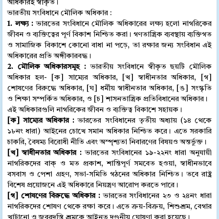
অধিকারই স্বীকৃত।
ভারতীয় সংবিধানে মৌলিক অধিকার :
1. লক্ষ্য :
ভারতের সংবিধানে মৌলিক অধিকারের লক্ষ্য হলো নাগরিকের
জীবন ও ব্যক্তিত্বের পূর্ণ বিকাশ নিশ্চিত করা। গণতান্ত্রিক ব্যবস্থায় ব্যক্তিগত
ও সামাজিক বিকাশে কোনো বাধা না পড়ে, তা রক্ষার জন্য সংবিধান এই
অধিকারের প্রতি অঙ্গীকারবদ্ধ।
2. মৌলিক অধিকারসমূহ :
ভারতীয় সংবিধানে স্বীকৃত ছয়টি মৌলিক
অধিকার হল- [ক] সাম্যের অধিকার, [খ] স্বাধীনতার অধিকার, [গ]
শোষণের বিরুদ্ধে অধিকার, [ঘ] ধর্মীয় স্বাধীনতার অধিকার, [ঙ] সংস্কৃতি
ও শিক্ষা সম্পর্কিত অধিকার, ও [চ] শাসনতান্ত্রিক প্রতিবিধানের অধিকার।
এই অধিকারগুলি নাগরিকের জীবন ও ব্যক্তিত্ব বিকাশে সহায়ক।
[ক] সাম্যের অধিকার :
ভারতের সংবিধানের তৃতীয় অধ্যায় (১৪ থেকে
১৮নং ধারা) আইনের চোখে সমান অধিকার নিশ্চিত করে। এতে সরকারি
চাকরি, বৈষম্য বিরোধী নীতি এবং অস্পৃশ্যতা নিবারণের বিষয়ও অন্তর্ভুক্ত।
[খ] স্বাধীনতার অধিকার :
ভারতের সংবিধানের ১৯-২২নং ধারা অনুযায়ী
নাগরিকদের বাক্ ও মত প্রকাশ, শান্তিপূর্ণ সমবেত হওয়া, স্বাধীনভাবে
বসবাস ও পেশা গ্রহণ, সভা-সমিতি গঠনের অধিকার নিশ্চিত। তবে রাষ্ট্র
বিশেষ প্রয়োজনে এই অধিকারে নিয়ন্ত্রণ আরোপ করতে পারে।
[গ] শোষণের বিরুদ্ধে অধিকার :
ভারতের সংবিধানের ২৩ ও ২৪নং ধারা
নাগরিকদের শোষণ থেকে রক্ষা করে। এতে ক্রয়-বিক্রয়, শিশুশ্রম, বেগার
খাটানো ও জবরদস্তি শ্রমকে আইনত দণ্ডনীয় ঘোষণা করা হয়েছে।