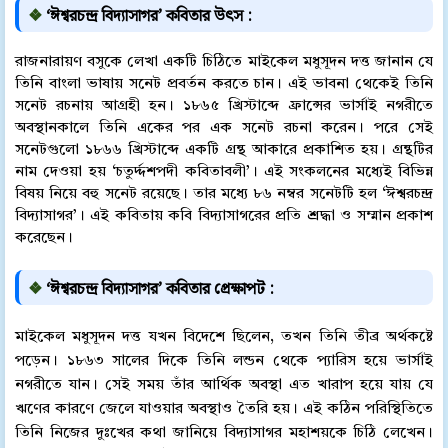
❖
‘ঈশ্বরচন্দ্র বিদ্যাসাগর’ কবিতার উৎস :
রাজনারায়ণ বসুকে লেখা একটি চিঠিতে মাইকেল মধুসূদন দত্ত জানান যে
তিনি বাংলা ভাষায় সনেট প্রবর্তন করতে চান। এই ভাবনা থেকেই তিনি
সনেট রচনায় আগ্রহী হন। ১৮৬৫ খ্রিস্টাব্দে ফ্রান্সের ভার্সাই নগরীতে
অবস্থানকালে তিনি একের পর এক সনেট রচনা করেন। পরে সেই
সনেটগুলো ১৮৬৬ খ্রিস্টাব্দে একটি গ্রন্থ আকারে প্রকাশিত হয়। গ্রন্থটির
নাম দেওয়া হয় ‘চতুর্দ্দশপদী কবিতাবলী’। এই সংকলনের মধ্যেই বিভিন্ন
বিষয় নিয়ে বহু সনেট রয়েছে। তার মধ্যে ৮৬ নম্বর সনেটটি হল ‘ঈশ্বরচন্দ্র
বিদ্যাসাগর’। এই কবিতায় কবি বিদ্যাসাগরের প্রতি শ্রদ্ধা ও সম্মান প্রকাশ
করেছেন।
❖
‘ঈশ্বরচন্দ্র বিদ্যাসাগর’ কবিতার প্রেক্ষাপট :
মাইকেল মধুসূদন দত্ত যখন বিদেশে ছিলেন, তখন তিনি তীব্র অর্থকষ্টে
পড়েন। ১৮৬৩ সালের দিকে তিনি লন্ডন থেকে প্যারিস হয়ে ভার্সাই
নগরীতে যান। সেই সময় তাঁর আর্থিক অবস্থা এত খারাপ হয়ে যায় যে
ঋণের কারণে জেলে যাওয়ার অবস্থাও তৈরি হয়। এই কঠিন পরিস্থিতিতে
তিনি নিজের দুঃখের কথা জানিয়ে বিদ্যাসাগর মহাশয়কে চিঠি লেখেন।