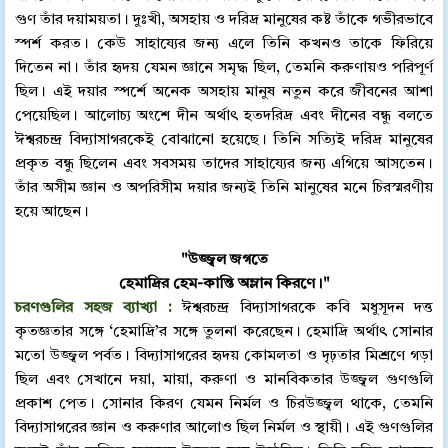
গুণ তাঁর দয়াময়তা। দুঃখী, অসহায় ও দরিদ্র মানুষের কষ্ট তাঁকে গভীরভাবে
স্পর্শ করত। কেউ সাহায্যের জন্য এলে তিনি কখনও তাকে ফিরিয়ে
দিতেন না। তাঁর হৃদয় যেমন জ্ঞানে সমৃদ্ধ ছিল, তেমনি করুণায়ও পরিপূর্ণ
ছিল। এই দয়ার স্পর্শে অনেক অসহায় মানুষ নতুন করে জীবনের আশা
পেয়েছিল। আলোচ্য অংশে দীন অর্থাৎ হতদরিদ্র এবং দীনের বন্ধু বলতে
ঈশ্বরচন্দ্র বিদ্যাসাগরকেই বোঝানো হয়েছে। তিনি সত্যিই দরিদ্র মানুষের
প্রকৃত বন্ধু ছিলেন এবং সবসময় তাদের সাহায্যের জন্য এগিয়ে আসতেন।
তাঁর অসীম জ্ঞান ও অপরিসীম দয়ার জন্যই তিনি মানুষের মনে চিরস্মরণীয়
হয়ে আছেন।
"উজ্জ্বল জগতে
হেমাদ্রির হেম-কান্তি অম্লান কিরণে।"
চরণগুলির সহজ ব্যাখ্যা :
ঈশ্বরচন্দ্র বিদ্যাসাগরকে কবি মধুসূদন দত্ত
কৃতজ্ঞতার সঙ্গে ‘হেমাদ্রি’র সঙ্গে তুলনা করেছেন। হেমাদ্রি অর্থাৎ সোনার
মতো উজ্জ্বল পর্বত। বিদ্যাসাগরের হৃদয় কোমলতা ও দৃঢ়তার মিশ্রণে গড়া
ছিল এবং সেখানে দয়া, মায়া, করুণা ও মানবিকতার উজ্জ্বল গুণগুলি
প্রকাশ পেত। সোনার কিরণ যেমন নির্মল ও চিরউজ্জ্বল থাকে, তেমনি
বিদ্যাসাগরের জ্ঞান ও করুণার আলোও ছিল নির্মল ও স্থায়ী। এই গুণগুলির