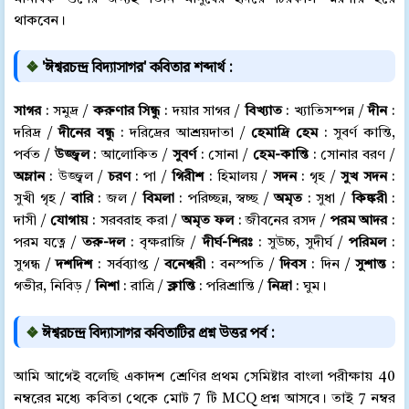
থাকবেন।
❖
'ঈশ্বরচন্দ্র বিদ্যাসাগর' কবিতার শব্দার্থ :
সাগর
: সমুদ্র /
করুণার সিন্ধু
: দয়ার সাগর /
বিখ্যাত
: খ্যাতিসম্পন্ন /
দীন
:
দরিদ্র /
দীনের বন্ধু
: দরিদ্রের আশ্রয়দাতা /
হেমাদ্রি হেম
: সুবর্ণ কান্তি,
পর্বত /
উজ্জ্বল
: আলোকিত /
সুবর্ণ
: সোনা /
হেম-কান্তি
: সোনার বরণ /
অম্লান
: উজ্জ্বল /
চরণ
: পা /
গিরীশ
: হিমালয় /
সদন
: গৃহ /
সুখ সদন
:
সুখী গৃহ /
বারি
: জল /
বিমলা
: পরিচ্ছন্ন, স্বচ্ছ /
অমৃত
: সুধা /
কিঙ্করী
:
দাসী /
যোগায়
: সরবরাহ করা /
অমৃত ফল
: জীবনের রসদ /
পরম আদর
:
পরম যত্নে /
তরু-দল
: বৃক্ষরাজি /
দীর্ঘ-শিরঃ
: সুউচ্চ, সুদীর্ঘ /
পরিমল
:
সুগন্ধ /
দশদিশ
: সর্বব্যাপ্ত /
বনেশ্বরী
: বনস্পতি /
দিবস
: দিন /
সুশান্ত
:
গভীর, নিবিড় /
নিশা
: রাত্রি /
ক্লান্তি
: পরিশ্রান্তি /
নিদ্রা
: ঘুম।
❖
ঈশ্বরচন্দ্র বিদ্যাসাগর কবিতাটির প্রশ্ন উত্তর পর্ব :
আমি আগেই বলেছি একাদশ শ্রেণির প্রথম সেমিষ্টার বাংলা পরীক্ষায় 40
নম্বরের মধ্যে কবিতা থেকে মোট 7 টি MCQ প্রশ্ন আসবে। তাই 7 নম্বর