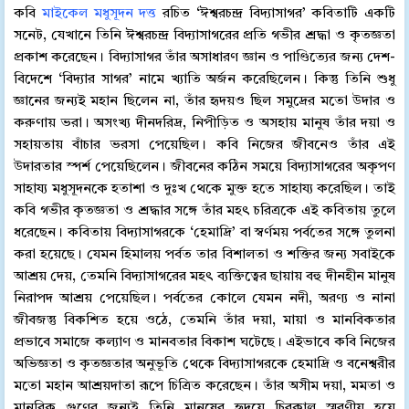
কবি
মাইকেল মধুসূদন দত্ত
রচিত ‘ঈশ্বরচন্দ্র বিদ্যাসাগর’ কবিতাটি একটি
সনেট, যেখানে তিনি ঈশ্বরচন্দ্র বিদ্যাসাগরের প্রতি গভীর শ্রদ্ধা ও কৃতজ্ঞতা
প্রকাশ করেছেন। বিদ্যাসাগর তাঁর অসাধারণ জ্ঞান ও পাণ্ডিত্যের জন্য দেশ-
বিদেশে ‘বিদ্যার সাগর’ নামে খ্যাতি অর্জন করেছিলেন। কিন্তু তিনি শুধু
জ্ঞানের জন্যই মহান ছিলেন না, তাঁর হৃদয়ও ছিল সমুদ্রের মতো উদার ও
করুণায় ভরা। অসংখ্য দীনদরিদ্র, নিপীড়িত ও অসহায় মানুষ তাঁর দয়া ও
সহায়তায় বাঁচার ভরসা পেয়েছিল। কবি নিজের জীবনেও তাঁর এই
উদারতার স্পর্শ পেয়েছিলেন। জীবনের কঠিন সময়ে বিদ্যাসাগরের অকৃপণ
সাহায্য মধুসূদনকে হতাশা ও দুঃখ থেকে মুক্ত হতে সাহায্য করেছিল। তাই
কবি গভীর কৃতজ্ঞতা ও শ্রদ্ধার সঙ্গে তাঁর মহৎ চরিত্রকে এই কবিতায় তুলে
ধরেছেন। কবিতায় বিদ্যাসাগরকে ‘হেমাদ্রি’ বা স্বর্ণময় পর্বতের সঙ্গে তুলনা
করা হয়েছে। যেমন হিমালয় পর্বত তার বিশালতা ও শক্তির জন্য সবাইকে
আশ্রয় দেয়, তেমনি বিদ্যাসাগরের মহৎ ব্যক্তিত্বের ছায়ায় বহু দীনহীন মানুষ
নিরাপদ আশ্রয় পেয়েছিল। পর্বতের কোলে যেমন নদী, অরণ্য ও নানা
জীবজন্তু বিকশিত হয়ে ওঠে, তেমনি তাঁর দয়া, মায়া ও মানবিকতার
প্রভাবে সমাজে কল্যাণ ও মানবতার বিকাশ ঘটেছে। এইভাবে কবি নিজের
অভিজ্ঞতা ও কৃতজ্ঞতার অনুভূতি থেকে বিদ্যাসাগরকে হেমাদ্রি ও বনেশ্বরীর
মতো মহান আশ্রয়দাতা রূপে চিত্রিত করেছেন। তাঁর অসীম দয়া, মমতা ও
মানবিক গুণের জন্যই তিনি মানুষের হৃদয়ে চিরকাল স্মরণীয় হয়ে