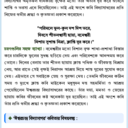
বিদ্যাসাগর অমৃতফল দানকারী বৃক্ষের মতো তাঁর অভাব দূর করে জীবনে
শান্তি ও ভরসা এনে দিয়েছিলেন। তাই এই অংশে কবি বিদ্যাসাগরের প্রতি
নিজের গভীর শ্রদ্ধা ও কৃতজ্ঞতা প্রকাশ করেছেন।
"পরিমলে ফুল-কুল দশ দিশ ভরে,
দিবসে শীতলশ্বাসী ছায়া, বনেশ্বরী
নিশায় সুশান্ত নিদ্রা, ক্লান্তি দূর করে।"
চরণগুলির সহজ ব্যাখ্যা :
বনেশ্বরীর মতো বিশাল বৃক্ষ শাখা-প্রশাখা বিস্তার
করে চারদিকে ফুলের সুগন্ধ ছড়িয়ে দেয় এবং পরিবেশকে আনন্দময় করে
তোলে। দিনের বেলায় তার শীতল ছায়ায় ক্লান্ত পথিক ও জীবজন্তু বিশ্রাম
নেয়, আর রাতে সেই বৃক্ষই নিরাপদ আশ্রয় দিয়ে শান্ত ঘুমের সুযোগ করে
দেয়। এইভাবে সে সবাইকে স্নেহ ও সুরক্ষা দেয়। তেমনি জীবনের কঠিন
সময় ও দুঃখে ক্লান্ত কবি মাইকেল মধুসূদন দত্ত সহমর্মিতা ও আশ্রয়
পেয়েছিলেন ঈশ্বরচন্দ্র বিদ্যাসাগরের কাছে। তাঁর দয়া, মমতা ও স্নেহের
ছায়ায় কবির জীবনের কষ্ট অনেকটা দূর হয়েছিল। তাই এই অংশে কবি
তাঁর প্রতি গভীর শ্রদ্ধা ও কৃতজ্ঞতা প্রকাশ করেছেন।
❖
‘ঈশ্বরচন্দ্র বিদ্যাসাগর' কবিতার বিষয়বস্তু :