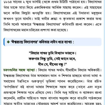
১৮৬৪ সালের ২ জুন ভার্সাই থেকে প্রথম চিঠিটি পাঠানো হয়। বিদ্যাসাগর
তাঁর ডাকে সাড়া দিয়ে একাধিকবার আর্থিক সাহায্য করেন। এই সাহায্যের
ফলে কবির কিছুটা ঋণমুক্তি হয়। বিদ্যাসাগরের এই উদারতা মধুসূদন
কখনও ভুলে যাননি। তাই গভীর শ্রদ্ধা ও কৃতজ্ঞতা প্রকাশ করার জন্য
তিনি সনেট আকারে ‘ঈশ্বরচন্দ্র বিদ্যাসাগর’ কবিতাটি রচনা করেন। এতে
বিদ্যাসাগরের মহান চরিত্রের প্রশংসা করা হয়েছে।
❖
‘ঈশ্বরচন্দ্র বিদ্যাসাগর’ কবিতার লাইন ধরে ব্যাখ্যা :
"বিদ্যার সাগর তুমি বিখ্যাত ভারতে।
করুণার সিন্ধু তুমি, সেই জানে মনে,
দীন যে, দীনের বন্ধু !"
চরণগুলির সহজ ব্যাখ্যা :
বিদ্যার সাগর অর্থাৎ সীমাহীন বিদ্যার অধিকারী।
ঈশ্বরচন্দ্র বিদ্যাসাগর তাঁর অসাধারণ জ্ঞান ও শিক্ষার মাধ্যমে বাংলা ভাষা ও
সমাজের উন্নতিতে গুরুত্বপূর্ণ ভূমিকা পালন করেছিলেন। তাঁর রচিত
‘বর্ণপরিচয়’ বই বাংলা ভাষার শিক্ষাকে সহজ করে তোলে এবং নতুন
প্রজন্মকে শিক্ষার পথে এগিয়ে দেয়। তিনি শুধু সাহিত্য ও ব্যাকরণ রচনা
করেননি, প্রাচীন সাহিত্যও সহজ বাংলায় অনুবাদ করে বাঙালি পাঠকদের
সামনে অতীত ভারতের গৌরবময় আদর্শ তুলে ধরেছিলেন। আরেক মহৎ