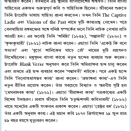
জন্মগ্রহণ করেন। বর্তমানে এই স্থানটি বাংলাদেশের অন্তর্গত। তিনি বাংলা
সাহিত্যের একজন গুরুত্বপূর্ণ কবি ও সাহিত্যিক ছিলেন। জীবনের শুরুতে
তিনি ইংরেজি ভাষায় সাহিত্য রচনা করতেন। তখন তিনি The Captive
Ladie এবং Visions of the Past নামে দুটি কাব্যগ্রন্থ লেখেন। পরে
বেলগাছিয়া রঙ্গমঞ্চের সঙ্গে ঘনিষ্ঠ সম্পর্কের ফলে তিনি নাটক লেখার প্রতি
আগ্রহী হন। এর ফলেই তিনি ‘শর্মিষ্ঠা’ (১৮৫৯), ‘পদ্মাবতী’ (১৮৬০) ও
‘কৃষ্ণকুমারী’ (১৮৬১) নাটক রচনা করেন। এছাড়া তিনি ‘একেই কি বলে
সভ্যতা’ এবং ‘বুড়ো শালিকের ঘাড়ে রোঁ’ নামের দুটি প্রহসনও
লিখেছিলেন। মধুসূদন বাংলা কাব্যে নতুন ছন্দের ব্যবহার শুরু করেন।
ইংরেজি Blank Verse অনুসরণ করে তিনি অমিত্রাক্ষর ছন্দ চালু করেন
এবং প্রথমে এই ছন্দ ব্যবহার করেন ‘পদ্মাবতী’ নাটকে। পরে একই ছন্দে
তিনি ‘তিলোত্তমাসম্ভব কাব্য’ রচনা করেন। ‘ব্রজাঙ্গনা কাব্য’-এও তিনি
নতুন রীতির প্রয়োগ করেন। তাঁর সবচেয়ে বিখ্যাত ও স্মরণীয় সৃষ্টি হল
‘মেঘনাদবধ কাব্য’ (১৮৬১)। এছাড়া ‘বীরাঙ্গনা কাব্য’ পত্রকাব্যের একটি
বিশেষ উদাহরণ। প্রবাস জীবনে তিনি ‘চতুর্দ্দশপদী কবিতাবলী’ (১৮৬৬)
নামে সনেটের একটি সংকলন প্রকাশ করেন। এছাড়া ‘হেক্টর বধ’ (১৮৭১)
তাঁর একটি অনুবাদ কাব্য। এই মহান কবি ১৮৭৩ খ্রিস্টাব্দের ২৯ জুন মাত্র
৪৯ বছর বয়সে মৃত্যুবরণ করেন।