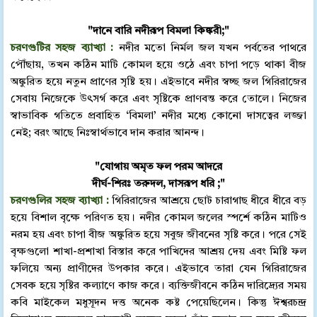
"দানে বারি নদীরূপ বিমলা কিঙ্করী;"
চরণগুটির সহজ ব্যাখ্যা :
নদীর মতো নির্মল জল যখন পর্বতের পাথরে
পৌঁছায়, তখন কঠিন মাটি কোমল হয়ে ওঠে এবং চাপা পড়ে থাকা বীজ
অঙ্কুরিত হয়ে নতুন প্রাণের সৃষ্টি হয়। এইভাবে নদীর স্বচ্ছ জল গিরিরাজের
সেবায় নিজেকে উৎসর্গ করে এবং সৃষ্টিকে প্রাণবন্ত করে তোলে। নিজের
স্বাভাবিক গতিতে প্রবাহিত ‘বিমলা’ নদীর মধ্যে কোনো দাসত্বের লজ্জা
নেই; বরং আছে নিঃস্বার্থভাবে দান করার আনন্দ।
"যোগায় অমৃত ফল পরম আদরে
দীর্ঘ-শিরঃ তরুদল, দাসরূপ ধরি ;"
চরণগুলির সহজ ব্যাখ্যা :
গিরিরাজের আশ্রয়ে ছোট চারাগাছ ধীরে ধীরে বড়
হয়ে বিশাল বৃক্ষে পরিণত হয়। নদীর কোমল জলের স্পর্শে কঠিন মাটিও
নরম হয় এবং চাপা বীজ অঙ্কুরিত হয়ে সবুজ জীবনের সৃষ্টি করে। পরে সেই
বৃক্ষগুলো শাখা-প্রশাখা বিস্তার করে পাখিদের আশ্রয় দেয় এবং মিষ্টি ফল
ফলিয়ে অন্য প্রাণীদের উপকার করে। এইভাবে তারা যেন গিরিরাজের
সেবক হয়ে সৃষ্টির কল্যাণে কাজ করে। ব্যক্তিজীবনে কঠিন দারিদ্র্যের সময়
কবি মাইকেল মধুসূদন দত্ত অনেক কষ্ট পেয়েছিলেন। কিন্তু ঈশ্বরচন্দ্র