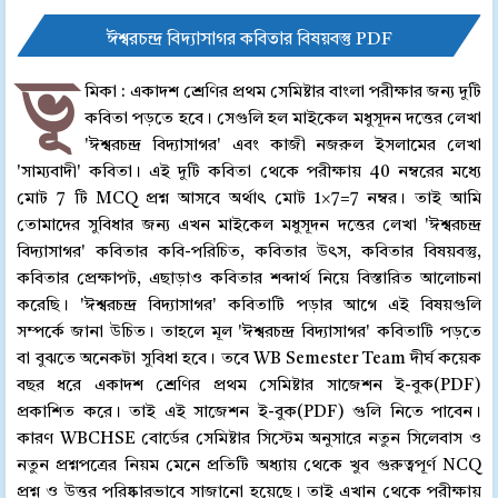
ঈশ্বরচন্দ্র বিদ্যাসাগর কবিতার বিষয়বস্তু PDF
ভূ
মিকা : একাদশ শ্রেণির প্রথম সেমিষ্টার বাংলা পরীক্ষার জন্য দুটি
কবিতা পড়তে হবে। সেগুলি হল মাইকেল মধুসূদন দত্তের লেখা
'ঈশ্বরচন্দ্র বিদ্যাসাগর' এবং কাজী নজরুল ইসলামের লেখা
'সাম্যবাদী' কবিতা। এই দুটি কবিতা থেকে পরীক্ষায় 40 নম্বরের মধ্যে
মোট 7 টি MCQ প্রশ্ন আসবে অর্থাৎ মোট 1×7=7 নম্বর। তাই আমি
তোমাদের সুবিধার জন্য এখন মাইকেল মধুসূদন দত্তের লেখা 'ঈশ্বরচন্দ্র
বিদ্যাসাগর' কবিতার কবি-পরিচিত, কবিতার উৎস, কবিতার বিষয়বস্তু,
কবিতার প্রেক্ষাপট, এছাড়াও কবিতার শব্দার্থ নিয়ে বিস্তারিত আলোচনা
করেছি। 'ঈশ্বরচন্দ্র বিদ্যাসাগর' কবিতাটি পড়ার আগে এই বিষয়গুলি
সম্পর্কে জানা উচিত। তাহলে মূল 'ঈশ্বরচন্দ্র বিদ্যাসাগর' কবিতাটি পড়তে
বা বুঝতে অনেকটা সুবিধা হবে। তবে WB Semester Team দীর্ঘ কয়েক
বছর ধরে একাদশ শ্রেণির প্রথম সেমিষ্টার সাজেশন ই-বুক(PDF)
প্রকাশিত করে। তাই এই সাজেশন ই-বুক(PDF) গুলি নিতে পাবেন।
কারণ WBCHSE বোর্ডের সেমিষ্টার সিস্টেম অনুসারে নতুন সিলেবাস ও
নতুন প্রশ্নপত্রের নিয়ম মেনে প্রতিটি অধ্যায় থেকে খুব গুরুত্বপূর্ণ NCQ
প্রশ্ন ও উত্তর পরিষ্কারভাবে সাজানো হয়েছে। তাই এখান থেকে পরীক্ষায়