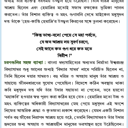
জন্যই তাঁর ব্যক্তিত্ব সবসময় উজ্জ্বল হয়ে উঠেছিল। তিনি দরিদ্র মানুষের
আশ্রয় ছিলেন এবং হেমাদ্রির মতোই সজাগ রক্ষকের ভূমিকা পালন
করতেন। তাঁর বিশাল ব্যক্তিত্ব ও মহৎ গুণাবলি দেখে মাইকেল মধুসূদন
দত্ত তাঁকে ‘হেম-কান্তি হেমাদ্রি’র উজ্জ্বল কিরণের সঙ্গে তুলনা করেছেন।
"কিন্তু ভাগ্য-বলে! পেয়ে সে মহা পর্বতে,
যে জন আশ্রয় লয় সুবর্ণ চরণে,
সেই জানে কত গুণ ধরে কত মতে
গিরীশ !"
চরণগুলির সহজ ব্যাখ্যা :
বাংলা গদ্যসাহিত্যের অন্যতম নির্মাতা ঈশ্বরচন্দ্র
বিদ্যাসাগর শুধু জ্ঞানের জন্যই ‘বিদ্যার সাগর’ নামে পরিচিত ছিলেন না,
তিনি ছিলেন দয়ার সাগরও। বহু দরিদ্র ও অসহায় মানুষ তাঁর আশ্রয় ও
সাহায্যে জীবনধারণের সুযোগ পেয়েছিল। বিদেশে কঠিন অবস্থায় থাকা
কবি মধুসূদন দত্ত যদি তাঁর উদার সহায়তা না পেতেন, তবে হয়তো
‘মহাকবি’ হওয়ার স্বপ্ন পূরণ করা কঠিন হয়ে যেত। হেমাদ্রির মতো উচ্চ ও
মহৎ ব্যক্তিত্বের অধিকারী বিদ্যাসাগরের স্নেহ পেয়ে মধুসূদন এই অংশে
নিজের আন্তরিক শ্রদ্ধা ও কৃতজ্ঞতা প্রকাশ করেছেন। যেমন একটি বিশাল
পর্বত বহু জীবের নিরাপদ আশ্রয় হয়ে ওঠে, তেমনি বিদ্যাসাগরও তাঁর উদার
হৃদয়ের জন্য অসহায় ও আশ্রয়হীন মানুষের ভরসাস্থল হয়ে উঠেছিলেন।