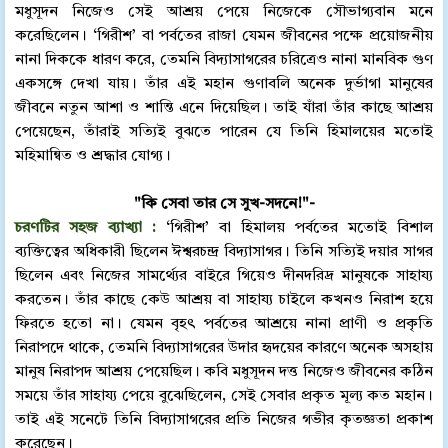
মধুসূদন নিজেও সেই আশ্রয় পেয়ে নিজেকে সৌভাগ্যবান মনে
করেছিলেন। ‘গিরীশ’ বা পর্বতের রাজা যেমন জীবনের পক্ষে প্রয়োজনীয়
নানা দিককে ধারণ করে, তেমনি বিদ্যাসাগরের চরিত্রেও নানা মানবিক গুণ
একসঙ্গে দেখা যায়। তাঁর এই মহান গুণাবলি অনেক দুর্ভাগা মানুষের
জীবনে নতুন আশা ও শান্তি এনে দিয়েছিল। তাই যাঁরা তাঁর কাছে আশ্রয়
পেয়েছেন, তাঁরাই সত্যিই বুঝতে পারেন যে তিনি হিমালয়ের মতোই
মহিমান্বিত ও শ্রদ্ধার যোগ্য।
"কি সেবা তার সে সুখ-সদনে!"-
চরণটির সহজ ব্যাখ্যা :
‘গিরীশ’ বা হিমালয় পর্বতের মতোই বিশাল
ব্যক্তিত্বের অধিকারী ছিলেন ঈশ্বরচন্দ্র বিদ্যাসাগর। তিনি সত্যিই দয়ার সাগর
ছিলেন এবং নিজের সামর্থ্যের বাইরে গিয়েও দীনদরিদ্র মানুষকে সাহায্য
করতেন। তাঁর কাছে কেউ আশ্রয় বা সাহায্য চাইলে কখনও নিরাশ হয়ে
ফিরতে হতো না। যেমন বৃহৎ পর্বতের আশ্রয়ে নানা প্রাণী ও প্রকৃতি
নিরাপদে থাকে, তেমনি বিদ্যাসাগরের উদার হৃদয়ের কারণে অনেক অসহায়
মানুষ নিরাপদ আশ্রয় পেয়েছিল। কবি মধুসূদন দত্ত নিজেও জীবনের কঠিন
সময়ে তাঁর সাহায্য পেয়ে বুঝেছিলেন, সেই সেবার প্রকৃত মূল্য কত মহান।
তাই এই সনেটে তিনি বিদ্যাসাগরের প্রতি নিজের গভীর কৃতজ্ঞতা প্রকাশ
করেছেন।