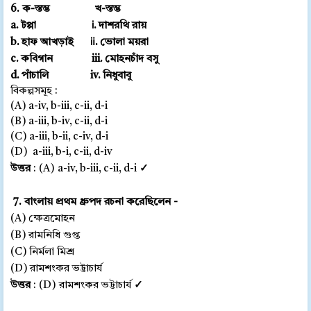
6. ক-স্তম্ভ খ-স্তম্ভ
a. টপ্পা ⅰ. দাশরথি রায়
b. হাফ আখড়াই ⅱ. ভোলা ময়রা
c. কবিগান iii. মোহনচাঁদ বসু
d. পাঁচালি iv. নিধুবাবু
বিকল্পসমূহ :
(A) a-iv, b-iii, c-ii, d-i
(B) a-iii, b-iv, c-ii, d-i
(C) a-iii, b-ii, c-iv, d-i
(D) a-iii, b-i, c-ii, d-iv
উত্তর
:
(A) a-iv, b-iii, c-ii, d-i
✓
7. বাংলায় প্রথম ধ্রুপদ রচনা করেছিলেন -
(A) ক্ষেত্রমোহন
(B) রামনিধি গুপ্ত
(C) নির্মলা মিশ্র
(D) রামশংকর ভট্টাচার্য
উত্তর
: (D) রামশংকর ভট্টাচার্য
✓