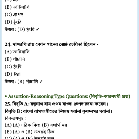
(A) টপ্পা
(B) ভাটিয়ালি
(C) ধ্রুপদ
(D) ঠুংরি
উত্তর
: (D) ঠুংরি
✓
24. দাশরথি রায় কোন গানের শ্রেষ্ঠ রচয়িতা ছিলেন -
(A) ভাটিয়ালি
(B) পাঁচালি
(C)
ঠুংরি
(D)
টপ্পা
উত্তর
: (B) পাঁচালি
✓
• Assertion-Reasoning Type Questions: (বিবৃতি-কারণধর্মী প্রশ্ন)
25. বিবৃতি A : রঘুনাথ রায় প্রথম বাংলা ধ্রুপদ রচনা করেন।
বিবৃতি B : বাংলা রাগসংগীতের নিজস্ব সরানা কৃষ্ণনগর ঘরানা।
বিকল্পসমূহ :
(A) (A) সঠিক কিন্তু (B) যথার্থ নয়
(B) (A) ও (B) উভয়ই ঠিক