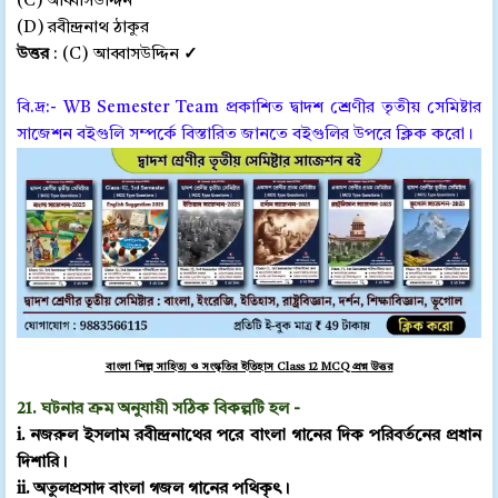
(C) আব্বাসউদ্দিন
(D) রবীন্দ্রনাথ ঠাকুর
উত্তর
: (C) আব্বাসউদ্দিন
✓
বি.দ্র:- WB Semester Team প্রকাশিত দ্বাদশ শ্রেণীর তৃতীয় সেমিষ্টার
সাজেশন বইগুলি সম্পর্কে বিস্তারিত জানতে বইগুলির উপরে ক্লিক করো।
বাংলা শিল্প সাহিত্য ও সংস্কৃতির ইতিহাস Class 12 MCQ প্রশ্ন উত্তর
21. ঘটনার ক্রম অনুযায়ী সঠিক বিকল্পটি হল -
i. নজরুল ইসলাম রবীন্দ্রনাথের পরে বাংলা গানের দিক পরিবর্তনের প্রধান
দিশারি।
ii. অতুলপ্রসাদ বাংলা গজল গানের পথিকৃৎ।