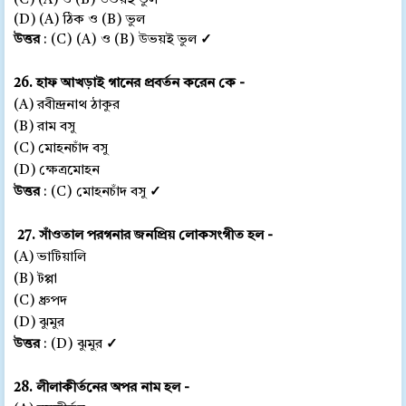
(C) (A) ও (B) উভয়ই ভুল
(D) (A) ঠিক ও (B) ভুল
উত্তর
: (C) (A) ও (B) উভয়ই ভুল
✓
26. হাফ আখড়াই গানের প্রবর্তন করেন কে -
(A) রবীন্দ্রনাথ ঠাকুর
(B) রাম বসু
(C) মোহনচাঁদ বসু
(D) ক্ষেত্রমোহন
উত্তর
: (C) মোহনচাঁদ বসু
✓
27. সাঁওতাল পরগনার জনপ্রিয় লোকসংগীত হল -
(A) ভাটিয়ালি
(B) টপ্পা
(C) ধ্রুপদ
(D) ঝুমুর
উত্তর
: (D) ঝুমুর
✓
28. লীলাকীর্তনের অপর নাম হল -