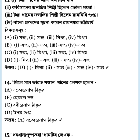
13. (ⅰ) 'টপ্পা' শব্দের আদি অর্থ ছিল গান।
(ⅱ) কবিগানের জনপ্রিয় শিল্পী ছিলেন ভোলা ময়রা।
(iii) টপ্পা গানের জনপ্রিয় শিল্পী ছিলেন রামনিধি গুপ্ত।
(iv) বাংলা ধ্রুপদের সূচনা করেন রামশঙ্কর ভট্টাচার্য।
বিকল্পসমূহ :
(A) (i) সত্য, (ii) সত্য, (iii) মিথ্যা, (iv) মিথ্যা
(B) (i)-সত্য, (ii)-সত্য, (iii)-সত্য (iv)-সত্য
(C) (i) সত্য, (ii) মিথ্যা, (iii) সত্য, (iv) মিথ্যা
(D) (ⅰ)- মিথ্যা (ii) - সত্য (ⅲ) - সত্য (iv)- সত্য
উত্তর
: (D) (ⅰ)- মিথ্যা (ii) - সত্য (ⅲ) - সত্য (iv)- সত্য
✓
14. 'মিলে সবে ভারত সন্তান' গানের লেখক হলেন -
(A) সত্যেন্দ্রনাথ ঠাকুর
(B) হেমচন্দ্র দত্ত
(C) রবীন্দ্রনাথ ঠাকুর
(D) ঈশ্বর গুপ্ত
উত্তর
: (A) সত্যেন্দ্রনাথ ঠাকুর
✓
15.' ধনধান্যপুষ্পভরা 'গানটির লেখক -