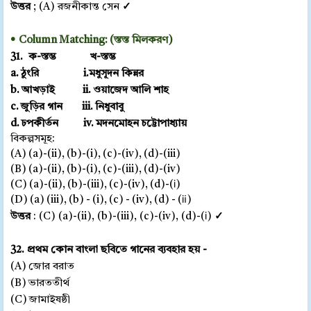
উত্তর
; (A) রজনীকান্ত সেন
✓
•
Column Matching: (স্তস্ত মিলকরণ)
31. ক-স্তম্ভ খ-স্তম্ভ
a. ঠুংরি i.মধুসূদন কিন্নর
b. আখড়াই ii. ওয়াজেদ আলি শাহ
c. জুড়ির গান iii. নিধুবাবু
d. ঢপকীর্তন iv. মদনমোহন চট্টোপাধ্যায়
বিকল্পসমূহ:
(A) (a)-(ii), (b)-(i), (c)-(iv), (d)-(iii)
(B) (a)-(ii), (b)-(i), (c)-(iii), (d)-(iv)
(C) (a)-(ii), (b)-(iii), (c)-(iv), (d)-(ⅰ)
(D) (a) (iii), (b) - (i), (c) - (iv), (d) - (ⅱ)
উত্তর
: (C) (a)-(ii), (b)-(iii), (c)-(iv), (d)-(ⅰ)
✓
32. প্রথম কোন বাংলা ছবিতে গানের ব্যবহার হয় -
(A) জোর বরাত
(B) ভারততীর্থ
(C) জামাইষষ্ঠী