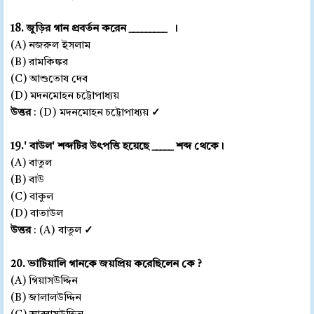
18. জুড়ির গান প্রবর্তন করেন _______
__ ।
(A) নজরুল ইসলাম
(B) রামকিঙ্কর
(C) আশুতোষ দেব
(D) মদনমোহন চট্টোপাধ্যয়
উত্তর
: (D) মদনমোহন চট্টোপাধ্যয়
✓
19.' বাউল' শব্দটির উৎপত্তি হয়েছে _____ শব্দ থেকে।
(A) বাতুল
(B) বাউ
(C) বাকুল
(D) বাতাউল
উত্তর
: (A) বাতুল
✓
20. ভাটিয়ালি গানকে জয়প্রিয় করেছিলেন কে ?
(A) গিয়াসউদ্দিন
(B) জালালউদ্দিন