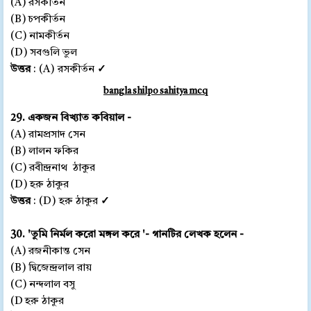
(A) রসকীর্তন
(B) চপকীর্তন
(C) নামকীর্তন
(D) সবগুলি ভুল
উত্তর
: (A) রসকীর্তন
✓
bangla shilpo sahitya mcq
29. একজন বিখ্যাত কবিয়াল -
(A) রামপ্রসাদ সেন
(B) লালন ফকির
(C) রবীন্দ্রনাথ ঠাকুর
(D) হরু ঠাকুর
উত্তর
: (D) হরু ঠাকুর
✓
30. 'তুমি নির্মল করো মঙ্গল করে '- গানটির লেখক হলেন -
(A) রজনীকান্ত সেন
(B) দ্বিজেন্দ্রলাল রায়
(C) নন্দলাল বসু
(D হরু ঠাকুর