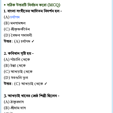
•
সঠিক উত্তরটি নির্বাচন করো
(MCQ)
1. বাংলা সংগীতের আদিতম নিদর্শন হল -
(A)
চর্যাপদ
(B) মনসামঙ্গল
(C) শ্রীকৃষ্ণকীর্তন
(D) বৈষ্ণব পদাবলী
উত্তর
: (A) চর্যাপদ
✓
2. কবিগান সৃষ্টি হয় -
(A) পাঁচালি থেকে
(B) টপ্পা থেকে
(C) আখড়াই থেকে
(D) সবগুলি ভুল
উত্তর
: (C) আখড়াই থেকে
✓
3. আখড়াই গানের শ্রেষ্ঠ শিল্পী ছিলেন -
(A) ঠাকুরদাস
(B) শ্রীদাম দাস