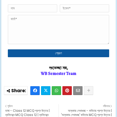
শুভেচ্ছা সহ,
WB Semester Team
পূর্বতন
নবীনতর
ভাষা - Class 12 MCQ প্রশ্ন উত্তর |
অন্ধকার লেখাগুচ্ছ - কবিতার প্রশ্ন উত্তর |
ধ্বনিতত্ত্ব MCQ Class 12 | ধ্বনিতত্ত্ব
'অন্ধকার লেখাগুচ্ছ' কবিতার MCQ প্রশ্ন উত্তর |