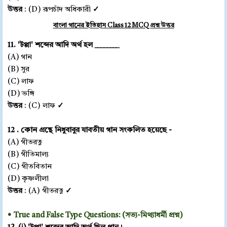
উত্তর
: (D) রূপচাঁদ অধিকারী
✓
বাংলা গানের ইতিহাস Class 12 MCQ প্রশ্ন উত্তর
11. 'টপ্পা' শব্দের আদি অর্থ হল ________
(A) গান
(B) সুর
(C) লাফ
(D) ভঙ্গি
উত্তর
: (C) লাফ
✓
12 . কোন গ্রন্থে নিধুবাবুর যাবতীয় গান সংকলিত হয়েছে -
(A) গীতরত্ন
(B) গীতিমাল্য
(C) গীতবিতান
(D) কৃষ্ণলীলা
উত্তর
: (A) গীতরত্ন
✓
• True and False Type Questions: (সত্য-মিথ্যাধর্মী প্রশ্ন)