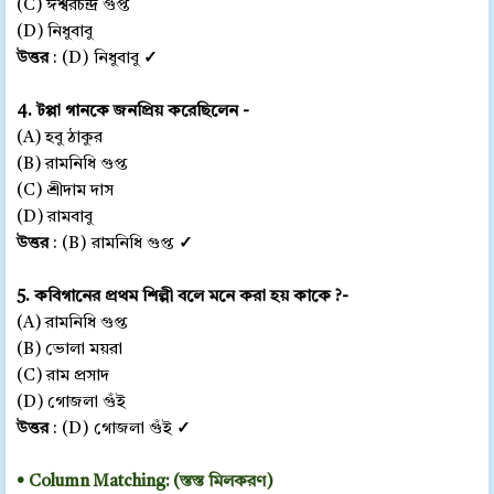
(C) ঈশ্বরচন্দ্র গুপ্ত
(D) নিধুবাবু
উত্তর
: (D) নিধুবাবু
✓
4. টপ্পা গানকে জনপ্রিয় করেছিলেন -
(A) হবু ঠাকুর
(B) রামনিধি গুপ্ত
(C) শ্রীদাম দাস
(D) রামবাবু
উত্তর
: (B) রামনিধি গুপ্ত
✓
5. কবিগানের প্রথম শিল্পী বলে মনে করা হয় কাকে ?-
(A) রামনিধি গুপ্ত
(B) ভোলা ময়রা
(C) রাম প্রসাদ
(D) গোজলা গুঁই
উত্তর
: (D) গোজলা গুঁই
✓
• Column Matching: (স্তস্ত মিলকরণ)