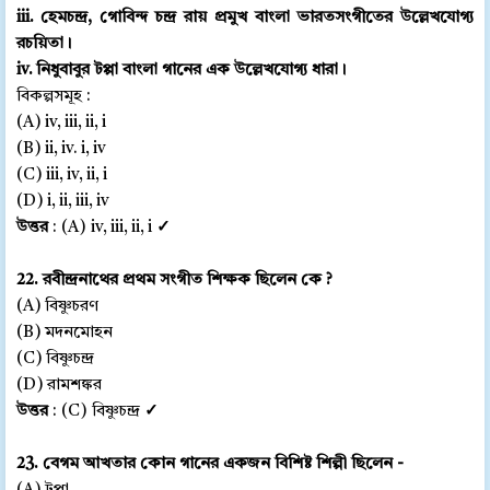
iii. হেমচন্দ্র, গোবিন্দ চন্দ্র রায় প্রমুখ বাংলা ভারতসংগীতের উল্লেখযোগ্য
রচয়িতা।
iv. নিধুবাবুর টপ্পা বাংলা গানের এক উল্লেখযোগ্য ধারা।
বিকল্পসমূহ :
(A) iv, iii, ii, i
(B) ii, iv. i, iv
(C) iii, iv, ii, i
(D) i, ii, iii, iv
উত্তর
:
(A) iv, iii, ii, i
✓
22. রবীন্দ্রনাথের প্রথম সংগীত শিক্ষক ছিলেন কে ?
(A) বিষ্ণুচরণ
(B) মদনমোহন
(C) বিষ্ণুচন্দ্র
(D) রামশঙ্কর
উত্তর
: (C) বিষ্ণুচন্দ্র
✓
23. বেগম আখতার কোন গানের একজন বিশিষ্ট শিল্পী ছিলেন -