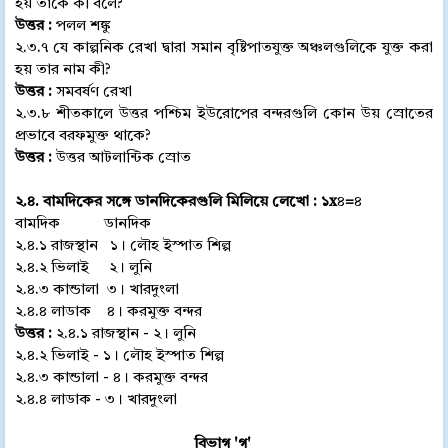
হয় তাকে কী বলে?
উত্তর :
পলল শঙ্কু
২.৩.৭ যে কাল্পনিক রেখা দ্বারা সমান বৃষ্টিপাতযুক্ত অঞ্চলগুলিকে যুক্ত করা
হয় তার নাম কী?
উত্তর :
সমবর্ষণ রেখা
২.৩.৮ শীতকালে উত্তর পশ্চিম ইউরোপের বন্দরগুলি কোন উয় স্রোতের
প্রভাবে বরফমুক্ত থাকে?
উত্তর :
উত্তর আটলান্টিক স্রোত
২.৪. বামদিকের সঙ্গে ডানদিকেরগুলি মিলিয়ে লেখো :
১x
৪
=
৪
বামদিক ডানদিক
২.৪.১ রাজস্থান ১। লৌহ ইস্পাত শিল্প
২.৪.২ ভিলাই ২। লুনি
২.৪.৩ কান্ডালা ৩। খারদুংলা
২.৪.৪ লাডাক ৪। করমুক্ত বন্দর
উত্তর :
২.৪.১ রাজস্থান - ২। লুনি
২.৪.২ ভিলাই - ১। লৌহ ইস্পাত শিল্প
২.৪.৩ কান্ডালা - ৪। করমুক্ত বন্দর
২.৪.৪ লাডাক - ৩। খারদুংলা
বিভাগ 'গ'