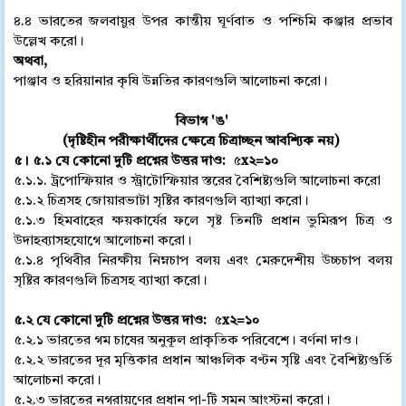
৪.৪ ভারতের জলবায়ুর উপর কান্তীয় ঘূর্ণবাত ও পশ্চিমি কঞ্জার প্রভাব
উল্লেখ করো।
অথবা,
পাঞ্জাব ও হরিয়ানার কৃষি উন্নতির কারণগুলি আলোচনা করো।
বিভাগ 'ঙ'
(দৃষ্টিহীন পরীক্ষার্থীদের ক্ষেত্রে চিত্রাচ্ছন আবশ্যিক নয়)
৫। ৫.১ যে কোনো দুটি প্রশ্নের উত্তর দাও:
৫
x
২
=১
০
৫.১.১. ট্রপোস্ফিয়ার ও স্ট্রাটোস্ফিয়ার স্তরের বৈশিষ্ট্যগুলি আলোচনা করো
৫.১.২ চিত্রসহ জোয়ারভাটা সৃষ্টির কারণগুলি ব্যাখ্যা করো।
৫.১.৩ হিমবাহের ক্ষয়কার্যের ফলে সৃষ্ট তিনটি প্রধান ভুমিরূপ চিত্র ও
উদাহব্যাসহযোগে আলোচনা করো।
৫.১.৪ পৃথিবীর নিরক্ষীয় নিম্নচাপ বলয় এবং মেরুদেশীয় উচ্চচাপ বলয়
সৃষ্টির কারণগুলি চিত্রসহ ব্যাখ্যা করো।
৫.২ যে কোনো দুটি প্রশ্নের উত্তর দাও:
৫
x
২
=১
০
৫.২.১ ভারতের গম চাষের অনুকূল প্রাকৃতিক পরিবেশে। বর্ণনা দাও।
৫.২.২ ভারতের দূর মৃত্তিকার প্রধান আঞ্চলিক বণ্টন সৃষ্টি এবং বৈশিষ্ট্যগুর্তি
আলোচনা করো।
৫.২.৩ ভারতের নগরায়ণের প্রধান পা-টি সমন আংস্টনা করো।