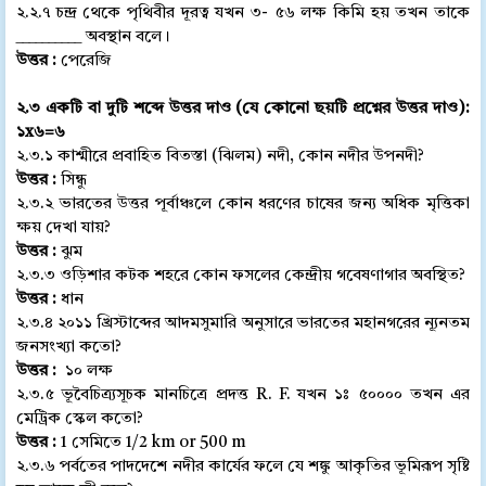
২.২.৭ চন্দ্র থেকে পৃথিবীর দূরত্ব যখন ৩- ৫৬ লক্ষ কিমি হয় তখন তাকে
__________ অবস্থান বলে।
উত্তর :
পেরেজি
২.৩ একটি বা দুটি শব্দে উত্তর দাও (যে কোনো ছয়টি প্রশ্নের উত্তর দাও):
১x৬=৬
২.৩.১ কাশ্মীরে প্রবাহিত বিতস্তা (ঝিলম) নদী, কোন নদীর উপনদী?
উত্তর :
সিন্ধু
২.৩.২ ভারতের উত্তর পূর্বাঞ্চলে কোন ধরণের চাষের জন্য অধিক মৃত্তিকা
ক্ষয় দেখা যায়?
উত্তর :
ঝুম
২.৩.৩ ওড়িশার কটক শহরে কোন ফসলের কেন্দ্রীয় গবেষণাগার অবস্থিত?
উত্তর :
ধান
২.৩.৪ ২০১১ খ্রিস্টাব্দের আদমসুমারি অনুসারে ভারতের মহানগরের ন্যূনতম
জনসংখ্যা কতো?
উত্তর :
১০ লক্ষ
২.৩.৫ ভূবৈচিত্র্যসূচক মানচিত্রে প্রদত্ত R. F. যখন ১ঃ ৫০০০০ তখন এর
মেট্রিক স্কেল কতো?
উত্তর :
1 সেমিতে 1/2 km or 500 m
২.৩.৬ পর্বতের পাদদেশে নদীর কার্যের ফলে যে শঙ্কু আকৃতির ভূমিরূপ সৃষ্টি