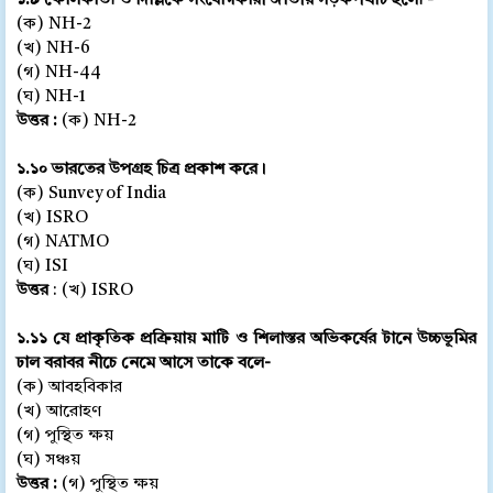
১.৯ কোলকাতা ও দিল্লিকে সংযোগকারী জাতীয় সড়কপথটি হলো -
(ক) NH-2
(খ) NH-6
(গ) NH-44
(ঘ) NH-1
উত্তর :
(ক) NH-2
১.১০ ভারতের উপগ্রহ চিত্র প্রকাশ করে।
(ক) Sunvey of India
(খ) ISRO
(গ) NATMO
(ঘ) ISI
উত্তর
: (খ) ISRO
১.১১ যে প্রাকৃতিক প্রক্রিয়ায় মাটি ও শিলাস্তর অভিকর্ষের টানে উচ্চভূমির
ঢাল বরাবর নীচে নেমে আসে তাকে বলে-
(ক) আবহবিকার
(খ) আরোহণ
(গ) পুস্থিত ক্ষয়
(ঘ) সঞ্চয়
উত্তর :
(গ) পুস্থিত ক্ষয়