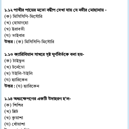
১.১২ পাখীর পায়ের মতো বদ্বীপ দেখা যায় যে নদীর মোহানায় -
(ক) মিসিসিপি-মিসৌরি
(খ) হোয়াংহো
(গ) ইরাবতী
(ঘ) তাইবার
উত্তর :
(ক) মিসিসিপি-মিসৌরি
১.১৩ ক্যারিবিয়ান সাগরে সৃষ্ট ঘূর্ণবির্তকে বলা হয়-
(ক) টাইফুন
(খ) টর্নেডো
(গ) উইলি-উইলি
(ঘ) হ্যারিকেন
উত্তর :
(ঘ) হ্যারিকেন
১.১৪ অধঃক্ষেপণের একটি উদাহরণ হ'ল-
(ক) শিশির
(খ) শ্লিট
(গ) কুয়াশা
(ঘ) ধোঁয়াশা