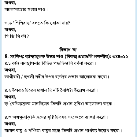
অথবা,
অ্যালবেডোর সংজ্ঞা দাও।
৩.৬ 'শিশিরাত্ত্ব' বলতে কি বোঝা যায়?
অথবা,
সি জি গি কী ?
বিভাগ 'ঘ'
8. সংক্ষিপ্ত ব্যাখ্যামূলক উত্তর দাও (বিকল্প প্রশ্নগুলি লক্ষণীয়): ৩x৪=১২
৪.১ বর্জ্য ব্যবস্থাপনার বিভিন্ন পদ্ধতিগুলি বর্ণনা করো।
অথবা,
ভাগীরথী / হুগলী নদীর উপর বর্জ্যের প্রভাব আলোচনা করো।
৪.২ উপগ্রহ চিত্রের প্রধান তিনটি বৈশিষ্ট্য উল্লেখ করো।
অথবা,
ভূ-বৈচিত্র্যসূচক মানচিত্রের তিনটি প্রধান সুবিধা আলোচনা করো।
৪.৩ অশ্বক্ষুরাকৃতি হ্রদের সৃষ্টি চিত্রসহ সংক্ষেপে ব্যাখ্যা করো।
অথবা,
আয়ন বায়ু ও পশ্চিমা বায়ুর মধ্যে তিনটি প্রধান পার্থক্য উল্লেখ করো।