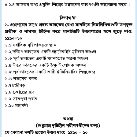
৫.২.৪ ভাসতর তথ্য প্রযুক্তি শিল্পের উন্নয়নের কারণগুলি আলোচনা করো।
বিভাগ 'চ'
৬. প্রশ্নপত্রের সাথে প্রদত্ত ভারতের রেখা মানচিত্রে নিম্নলিখিতগুলি উপযুক্ত
প্রতীক ও নামসহ চিহ্নিত করে মানচিত্রটি উত্তরপত্রের সঙ্গে জুড়ে দাও:
১x১০=১০
৬.১ সর্বাধিক বৃষ্টিপাতযুক্ত স্থান
৬.২ দক্ষিণ ভারতের একটি ল্যাটেরাইট মৃত্তিকা অঞ্চল
৬.৩ পূর্ব ভারতের একটি ম্যানগ্রোভ অরণ্য অঞ্চল
৬.৪ উত্তর ভারতের একটি ইক্ষু উৎপাদক অঞ্চল
৬.৫ পূর্ব ভারতের একটি ভারী ইঞ্জিনিয়ারিং শিল্পকেন্দ্র
৬.৬ নভসেবা বন্দর
৬.৭ চন্ডীগড়
৬.৮ কোল্পের হ্রদ
৬.৯ সাতপুরা পর্বত
৬.১০ মহানদী
অথবা
(শুধুমাত্র দৃষ্টিহীন পরীক্ষার্থীদের জন্য)
যে কোনো দশটি প্রশ্নের উত্তর দাও: ১x১০ = ১০