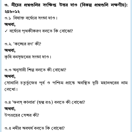
৩. নীচের প্রশ্নগুলির সংক্ষিপ্ত উত্তর দাও (বিকল্প প্রশ্নগুলি লক্ষণীয়):
২x৬=১২
৩.১ বিষাক্ত বর্জ্যের সংজ্ঞা দাও।
অথবা,
✓ বর্জ্যের পৃথকীকরণ বলতে কি বোঝো?
৩.২. 'কচ্ছের রণ' কী?
অথবা,
কৃষি বনসৃজনের সংজ্ঞা দাও।
৩.৩ অনুসারী শিল্প বলতে কী বোঝো?
অথবা,
সোনালি চতুর্ভুজের পূর্ব ও পশ্চিম প্রান্তে অবস্থিত দুটি মহানগরের নাম
লেখো।
৩.৪ 'ফলস্ কালার' (ছদ্ম রঙ) বলতে কী বোঝো?
অথবা,
উপগ্রহের সেন্সর কী?
৩.৫ নদীর অবঘর্ষ বলতে কি বোঝো?