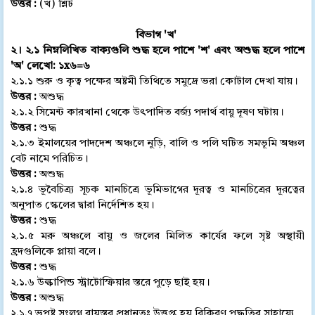
উত্তর :
(খ) শ্লিট
বিভাগ 'খ'
২। ২.১ নিম্নলিখিত বাক্যগুলি শুদ্ধ হলে পাশে 'শ' এবং অশুদ্ধ হলে পাশে
'অ' লেখো: ১x৬=৬
২.১.১ শুরু ও কৃত্ব পক্ষের অষ্টমী তিথিতে সমুদ্রে ভরা কোটাল দেখা যায়।
উত্তর :
অশুদ্ধ
২.১.২ সিমেন্ট কারখানা থেকে উৎপাদিত বর্জ্য পদার্থ বায়ু দূষণ ঘটায়।
উত্তর :
শুদ্ধ
২.১.৩ ইমালয়ের পাদদেশ অঞ্চলে নুড়ি, বালি ও পলি ঘটিত সমভূমি অঞ্চল
বেট নামে পরিচিত।
উত্তর :
অশুদ্ধ
২.১.৪ ভূবৈচিত্র্য সূচক মানচিত্রে ভূমিভাগের দূরত্ব ও মানচিত্রের দূরত্বের
অনুপাত স্কেলের দ্বারা নির্দেশিত হয়।
উত্তর :
শুদ্ধ
২.১.৫ মরু অঞ্চলে বায়ু ও জলের মিলিত কার্যের ফলে সৃষ্ট অস্থায়ী
হ্রদগুলিকে প্লায়া বলে।
উত্তর :
শুদ্ধ
২.১.৬ উল্কাপিন্ড স্ট্রাটোস্ফিয়ার স্তরে পুড়ে ছাই হয়।
উত্তর :
অশুদ্ধ
২.১.৭ ভূপৃষ্ট সংলগ্ন বায়ুস্তর প্রধানতঃ উত্তপ্ত হয় বিকিরণ পদ্ধতির সাহায্যে