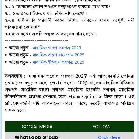
২.২.১ ভারতের একটি খনিজ ভিত্তিক শিল্পের নায়লেখো।
৭.২.২. ভারতের কোন অঞ্চলে রজ্জুপথের ব্যবহার দেখা যায়?
৭.২.৩ ভারতের উচ্চতম মালভূমির নাম লেখো।
৭.২.৪ স্বাধীনতার পরবর্তী কালে নির্মিত ভারতের প্রথম বহুমুখী নদী
পরিকল্পনা কোনটি?
৭.২.৫ ভারতের একটি তন্তুজাত ফসলের নাম লেখো।
----------------------------------
•
আরো পড়ুন
-
মাধ্যমিক বাংলা প্রশ্নপত্র 2025
•
আরো পড়ুন
-
মাধ্যমিক বাংলা সাজেশন 2025
•
আরো পড়ুন
-
মাধ্যমিক ইতিহাস প্রশ্নপত্র 2025
উপসংহার :
'মাধ্যমিক ভূগোল প্রশ্নপত্র 2025' এই প্রতিবেদনটি তোমরা
তোমাদের বন্ধুদের মধ্যে শেয়ার করো। 2025 সালের মাধ্যমিক ইতিহাস
প্রশ্নপত্র, মাধ্যমিক বাংলা প্রশ্নপত্র, মাধ্যমিক ইংরেজি প্রশ্নপত্র, মাধ্যমিক
জীবনবিজ্ঞান প্রশ্নপত্র দেখতে হলে Menu Option এ ক্লিক করো। এই
প্রতিবেদনগুলি যদি আপনাদের কাজে লাগে, তবেই আমাদের পরিশ্রম
সার্থক হবে।
SOCIAL MEDIA
FOLLOW
Whatsapp Group
Click Here