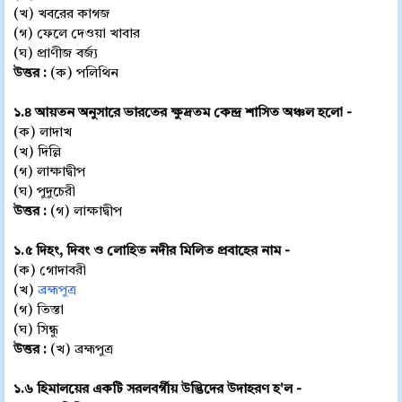
(খ) খবরের কাগজ
(গ) ফেলে দেওয়া খাবার
(ঘ) প্রাণীজ বর্জ্য
উত্তর :
(ক) পলিথিন
১.৪ আয়তন অনুসারে ভারতের ক্ষুদ্রতম কেন্দ্র শাসিত অঞ্চল হলো -
(ক) লাদাখ
(খ) দিল্লি
(গ) লাক্ষাদ্বীপ
(ঘ) পুদুচেরী
উত্তর :
(গ) লাক্ষাদ্বীপ
১.৫ দিহং, দিবং ও লোহিত নদীর মিলিত প্রবাহের নাম -
(ক) গোদাবরী
(খ)
ব্রহ্মপুত্র
(গ) তিস্তা
(ঘ) সিন্ধু
উত্তর :
(খ) ব্রহ্মপুত্র
১.৬ হিমালয়ের একটি সরলবর্গীয় উদ্ভিদের উদাহরণ হ'ল -