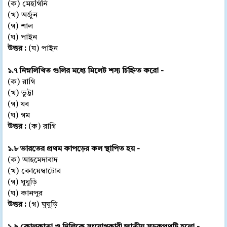
(ক) মেহগিনি
(খ) অর্জুন
(গ) শাল
(ঘ) পাইন
উত্তর :
(ঘ) পাইন
১.৭ নিম্নলিখিত গুলির মধ্যে মিলেট শস্য চিহ্নিত করো -
(ক) রাগি
(খ) ভুট্টা
(গ) যব
(ঘ) গম
উত্তর :
(ক) রাগি
১.৮ ভারতের প্রথম কাপড়ের কল স্থাপিত হয় -
(ক) আহমেদাবাদ
(খ) কোয়েম্বাটোর
(গ) ঘুঘুড়ি
(ঘ) কানপুর
উত্তর :
(গ) ঘুঘুড়ি