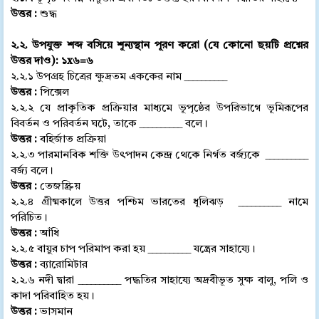
উত্তর :
শুদ্ধ
২.২. উপযুক্ত শব্দ বসিয়ে শূন্যস্থান পূরণ করো (যে কোনো ছয়টি প্রশ্নের
উত্তর দাও): ১x৬=৬
২.২.১ উপগ্রহ চিত্রের ক্ষুদ্রতম এককের নাম __________
উত্তর :
পিক্সেল
২.২.২ যে প্রাকৃতিক প্রক্রিয়ার মাধ্যমে ভূপৃষ্ঠের উপরিভাগে ভূমিরূপের
বিবর্তন ও পরিবর্তন ঘটে, তাকে __________ বলে।
উত্তর :
বহির্জাত প্রক্রিয়া
২.২.৩ পারমানবিক শক্তি উৎপাদন কেন্দ্র থেকে নির্গত বর্জ্যকে __________
বর্জ্য বলে।
উত্তর :
তেজস্ক্রিয়
২.২.৪ গ্রীষ্মকালে উত্তর পশ্চিম ভারতের ধূলিঝড় __________ নামে
পরিচিত।
উত্তর :
আঁধি
২.২.৫ বায়ুর চাপ পরিমাপ করা হয় __________ যন্ত্রের সাহায্যে।
উত্তর :
ব্যারোমিটার
২.২.৬ নদী দ্বারা __________ পদ্ধতির সাহায্যে অদ্রবীভূত সুক্ষ বালু, পলি ও
কাদা পরিবাহিত হয়।
উত্তর :
ভাসমান