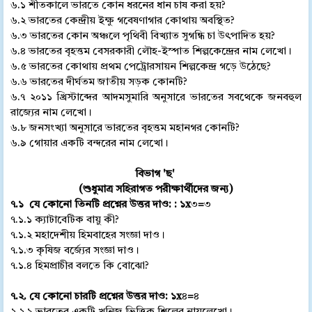
৬.১ শীতকালে ভারতে কোন ধরনের ধান চাষ করা হয়?
৬.২ ভারতের কেন্দ্রীয় ইক্ষু গবেষণাগার কোথায় অবস্থিত?
৬.৩ ভারতের কোন অঞ্চলে পৃথিবী বিখ্যাত সুগন্ধি চা উৎপাদিত হয়?
৬.৪ ভারতের বৃহত্তম বেসরকারী লৌহ-ইস্পাত শিল্পকেন্দ্রের নাম লেখো।
৬.৫ ভারতের কোথায় প্রথম পেট্রোরসায়ন শিল্পকেন্দ্র গড়ে উঠেছে?
৬.৬ ভারতের দীর্ঘতম জাতীয় সড়ক কোনটি?
৬.৭ ২০১১ খ্রিস্টাব্দের আদমসুমারি অনুসারে ভারতের সবথেকে জনবহুল
রাজ্যের নাম লেখো।
৬.৮ জনসংখ্যা অনুসারে ভারতের বৃহত্তম মহানগর কোনটি?
৬.৯ গোয়ার একটি বন্দরের নাম লেখো।
বিভাগ 'ছ'
(শুধুমাত্র সহিরাগত পরীক্ষার্থীদের জন্য)
৭.১ যে কোনো তিনটি প্রশ্নের উত্তর দাও:
:
১x
৩
=
৩
৭.১.১ ক্যাটাবেটিক বায়ু কী?
৭.১.২ মহাদেশীয় হিমবাহের সংজ্ঞা দাও।
৭.১.৩ কৃষিজ বর্জ্যের সংজ্ঞা দাও।
৭.১.৪ হিমপ্রাচীর বলতে কি বোঝো?
৭.২. যে কোনো চারটি প্রশ্নের উত্তর দাও:
১x
৪
=
৪